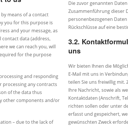
Die zuvor genannten Daten 
Zusammenführung dieser Da
s by means of a contact
personenbezogenen Daten w
y you for this purpose is
Rückschlüsse auf eine best
ddress and your message, as
l contact data (address,
3.2. Kontaktformul
ere we can reach you, will
uns
required for the purpose
Wir bieten Ihnen die Möglic
E-Mail mit uns in Verbindu
r processing and responding
teilen Sie uns freiwillig mi
or processing any contracts
Ihre Nachricht, sowie als we
son of the data thus
Kontaktdaten (Anschrift, T
d by other components and/or
richten sollen oder unter d
erfasst und gespeichert, w
tion – due to the lack of
gewünschten Zweck erforde