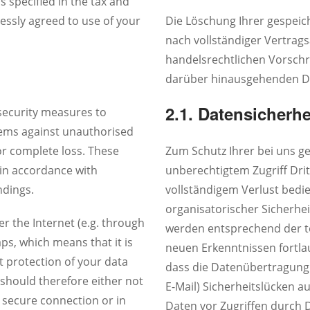
s specified in the tax and
essly agreed to use of your
Die Löschung Ihrer gespei
nach vollständiger Vertrag
handelsrechtlichen Vorschri
darüber hinausgehenden D
2.1. Datensicherhe
 security measures to
tems against unauthorised
or complete loss. These
Zum Schutz Ihrer bei uns 
in accordance with
unberechtigtem Zugriff Drit
ndings.
vollständigem Verlust bedi
organisatorischer Sicher
r the Internet (e.g. through
werden entsprechend der t
ps, which means that it is
neuen Erkenntnissen fortlau
 protection of your data
dass die Datenübertragung 
a should therefore either not
E-Mail) Sicherheitslücken a
 secure connection or in
Daten vor Zugriffen durch D