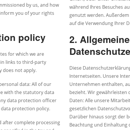
ommissioned by us, and how
während Ihres Besuches au
 inform you of your rights
genutzt werden. Außerdem m
auf die Verwendung Ihrer D
tion policy
2. Allgemeine
Datenschutze
ites for which we are
n links to third-party
Diese Datenschutzerklärung 
y does not apply.
Internetseiten. Unsere Int
ersonal data: All of our
Unternehmen enthalten, auf
 with the statutory data
bezieht. Wir gewährleisten
ny data protection officer
Daten: Alle unsere Mitarbei
data protection policy.
gesetzlichen Datenschutzvor
Darüber hinaus sorgt der b
d after complete processing
Beachtung und Einhaltung 