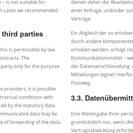
 – is not suitable for
dienen daher der Bearbeitu
such cases we recommended
einer Anfrage, und/oder zu
Verträge.
third parties
Ein Abgleich der so erhobe
durch andere Komponenten
this is permissible by law
erhoben werden, erfolgt nic
ontracts. The
Kommunikationsmittel – we
party only for the purpose
der Datenverschlüsselung –
Mitteilungen eignet! Hierf
Postweg.
e providers, it is possible
3.3. Datenübermitt
tractual conditions with
ted by the statutory data
 communicated data may be
Eine Weitergabe Ihrer pers
e of forwarding of the data.
grundsätzlich nur, wenn die
Vertragsabwicklung erforder