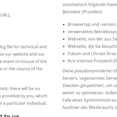
automatisch folgende Date
Betreiber (Provider):
 URL),
Browsertyp und -version
verwendetes Betriebssy
Webseite, von der aus Si
Webseite, die Sie besuch
og file for technical and
Datum und Uhrzeit Ihres
ise our website and our
Ihre Internet-Protokoll (I
he event of misuse of the
e or the source of the
Diese pseudonymisierten Da
Servers, sogenanntes Server
Zwecken gespeichert, um un
ely: there will be no
weiter zu optimieren. Auße
ta provided by you, which
Falle eines Systemmissbra
a particular individual.
Auslöser des Missbrauchs z
t to us