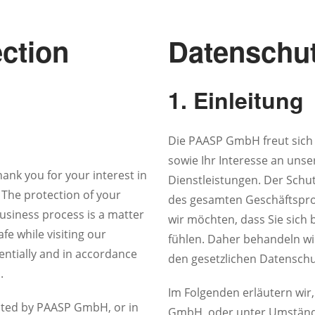
ection
Datenschut
1. Einleitung
Die PAASP GmbH freut sich
sowie Ihr Interesse an un
nk you for your interest in
Dienstleistungen. Der Sch
The protection of your
des gesamten Geschäftsproz
usiness process is a matter
wir möchten, dass Sie sich 
fe while visiting our
fühlen. Daher behandeln wi
entially and in accordance
den gesetzlichen Datenschu
.
Im Folgenden erläutern wir
lected by PAASP GmbH, or in
GmbH, oder unter Umständen