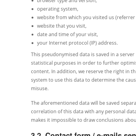
browser type and version,
operating system,
website from which you visited us (referrer
website that you visit,
date and time of your visit,
your Internet protocol (IP) address.
This pseudonymised data is saved in a server l
statistical purposes in order to further optim
content. In addition, we reserve the right in t
system to use this data to determine the caus
misuse.
The aforementioned data will be saved separat
correlation of this data with any personal da
makes it impossible to draw conclusions about 
3.2. Contact form / e-mails sen