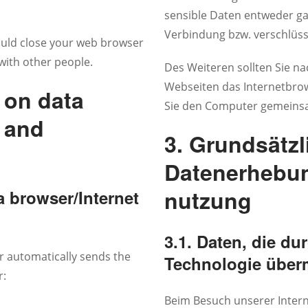
sensible Daten entweder ga
Verbindung bzw. verschlüss
hould close your web browser
with other people.
Des Weiteren sollten Sie n
Webseiten das Internetbrow
 on data
Sie den Computer gemeins
g and
3. Grundsätzl
Datenerhebun
nutzung
ia browser/Internet
3.1. Daten, die du
r automatically sends the
Technologie überm
r:
Beim Besuch unserer Intern